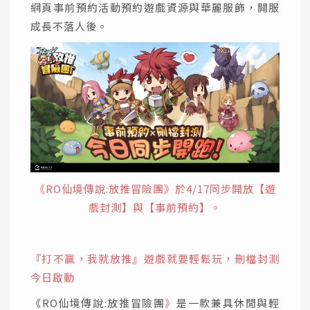
網頁事前預約活動預約遊戲資源與華麗服飾，開服
成長不落人後。
《RO仙境傳說:放推冒險團
》於4/17同步開放【遊
戲封測】與【事前預約】。
『打不贏，我就放推』遊戲就要輕鬆玩，刪檔封測
今日啟動
《RO仙境傳說:放推冒險團
》
是一款兼具休閒與輕