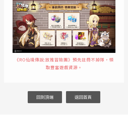
《RO仙境傳說:放推冒險團
》
預先註冊不掉隊，領
取豐富遊戲資源
。
回到頂端
返回首頁