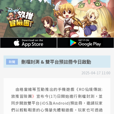
刪檔封測 & 雙平台預註冊今日啟動
新聞
2025-04-17 11:00
由格雷維蒂互動推出的手機遊戲《RO仙境傳說:
放推冒險團
》
宣布今(17)日開始進行刪檔封測，並
同步開放雙平台(iOS及Android)預註冊，邀請玩家
們以輕鬆暇意的心情搶先體驗遊戲，玩家也可透過